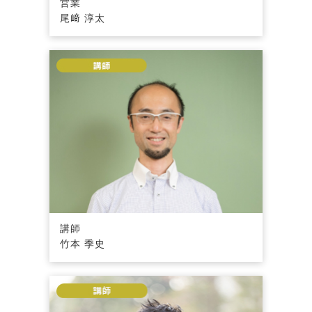
営業
尾﨑 淳太
講師
竹本 季史