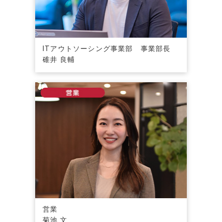
ITアウトソーシング事業部 事業部長
碓井 良輔
営業
菊池 文