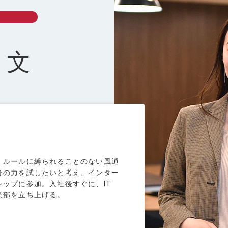
無料研修＆就職支援
企業研修
 文
、ルールに縛られることのない風通
スタッフ紹介
分の力を試したいと考え、インター
ップに参加。入社後すぐに、IT
エンジニアの働き方
業部を立ち上げる。
営業の働き方