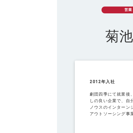
CSR
社会的取り組み
営業
菊池
NEWS
お知らせ
RECRUIT
採用情報
2012年入社
劇団四季にて就業後
本社オフィスツアー
しの良い企業で、自
ノウスのインターンシ
新卒採用 募集要項
アウトソーシング事
中途採用 募集要項