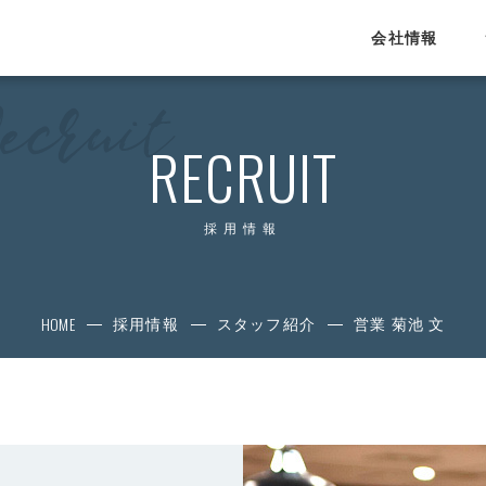
会社情報
SERVICE
RECRUIT
サービス
運営HRメディア
採用情報
Proengineer
4each.jp
HOME
プログラマカレッジ
採用情報
スタッフ紹介
営業 菊池 文
エンジニアカレッジ
lulucad.jp
eigojimu.jp
教育・研修事業