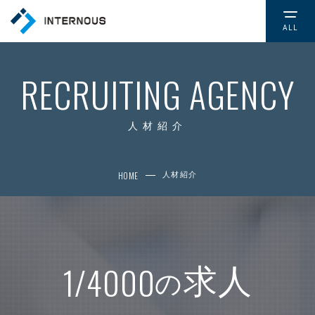
ALL
TOP
トップページ
RECRUITING AGENCY
COMPANY
会社情報
人材紹介
CSR
HOME
人材紹介
社会的取り組み
NEWS
お知らせ
1/4000
求人
の
SERVICE
サービス