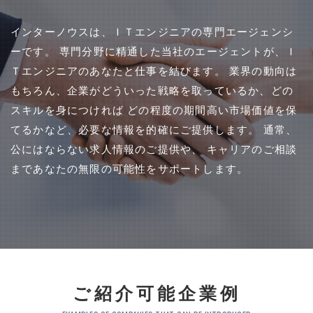
RECRUIT
インターノウスは、ＩＴエンジニアの専門エージェンシ
採用情報
ーです。
専門分野に精通した当社のエージェントが、Ｉ
Ｔエンジニアのあなたと仕事を結びます。
業界の動向は
PRIVACY POLICY
個人情報保護方針
もちろん、企業がどういった戦略を取っているか、どの
スキルを身につければ
どの程度の期間高い市場価値を保
てるかなど、必要な情報を的確にご提供します。
通常、
CONTACT
お問い合わせ
公にはならない求人情報のご提供や、
キャリアのご相談
まであなたの無限の可能性をサポートします。
ご紹介可能企業例