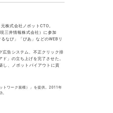
元株式会社ノボットCTO。
問い合わせ
社（現三井情報株式会社）に参加
るなび」「びあ」などのWEBリ
ング広告システム、不正クリック排
とアド」の立ち上げを完了させた。
構築し、ノボットバイアウトに貢
ットワーク規模）」を提供。2011年
功。