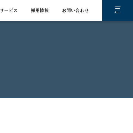
サービス
採用情報
お問い合わせ
ALL
提携ネットワーク
WEBインテグレーション
/受託開発
イーコミュニケーションズ
ウェブスマイル
エルエスアイ
ネイキッド
人材紹介