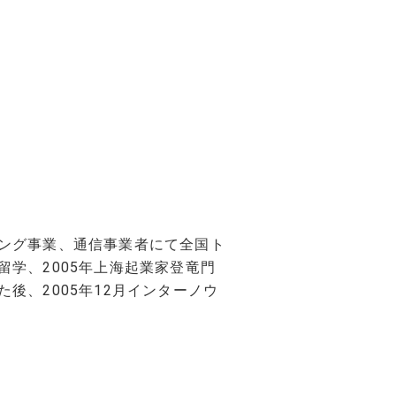
派遣/アウトソーシング
インフラ
WEB/モバイル
業務システム
サポートサービス
ング事業、通信事業者にて全国ト
学、2005年上海起業家登竜門
後、2005年12月インターノウ