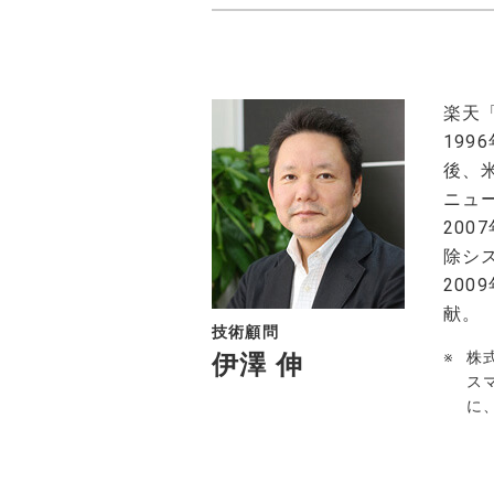
福利厚生
PRIVACY POLICY
楽天
19
後、
ニュ
20
除シ
20
献。
技術顧問
株
伊澤 伸
ス
に