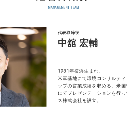
無料研修＆就職支援
MANAGEMENT TEAM
企業研修
代表取締役
中舘 宏輔
1981年横浜生まれ。
米軍基地にて環境コンサルティ
ップの営業成績を収める。米国留
スタッフ紹介
にてプレゼンテーションを行った
ス株式会社を設立。
エンジニアの働き方
営業の働き方