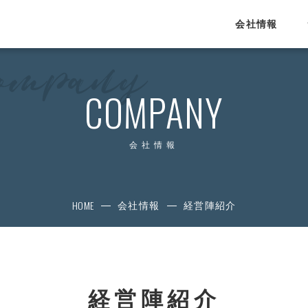
会社情報
SERVICE
COMPANY
サービス
運営HRメディア
会社情報
Proengineer
4each.jp
HOME
プログラマカレッジ
会社情報
経営陣紹介
エンジニアカレッジ
lulucad.jp
eigojimu.jp
経営陣紹介
教育・研修事業