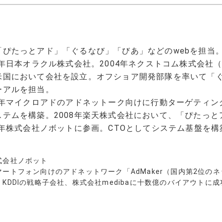
在宅・リモート勤務
「ぴたっとアド」「ぐるなび」「びあ」などのwebを担当。
CONTACT
個人情報保護方針
お
96年日本オラクル株式会社。2004年ネクストコム株式会
米国において会社を設立。オフショア開発部隊を率いて「ぐ
ーアルを担当。
07年マイクロアドのアドネットーク向けに行動ターゲティ
ステムを構築。2008年楽天株式会社において、「ぴたっ
09年株式会社ノボットに参画。CTOとしてシステム基盤を
式会社ノボット
マートフォン向けのアドネットワーク「AdMaker（国内第2位のネ
、KDDIの戦略子会社、株式会社medibaに十数億のバイアウトに成