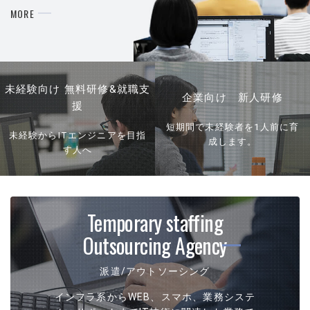
MORE
未経験向け 無料研修&就職支
企業向け 新人研修
援
短期間で未経験者を1人前に育
未経験からITエンジニアを目指
成します。
す人へ
Temporary staffing
Outsourcing Agency
派遣/アウトソーシング
インフラ系からWEB、スマホ、業務システ