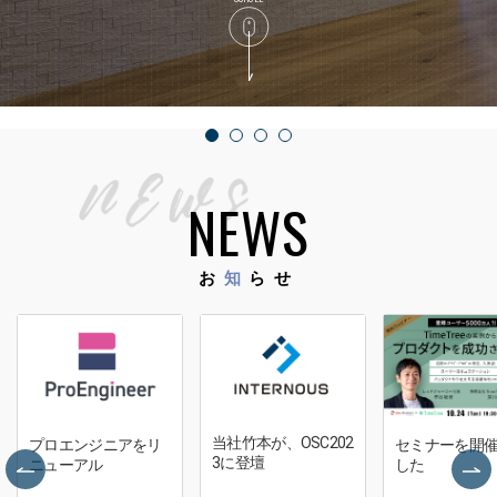
RECRUIT
採用情報
PRIVACY POLICY
個人情報保護方針
NEWS
CONTACT
お問い合わせ
お
知
らせ
当社竹本が、OSC202
プロエンジニアをリ
セミナーを開
3に登壇
ニューアル
した