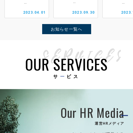
2023.04.01
2023.09.30
2023.
お知らせ一覧へ
OUR SERVICES
サ
ー
ビス
Our HR Media
運営HRメディア