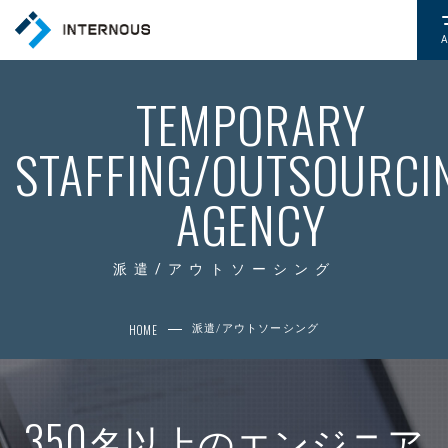
TOP
TEMPORARY
トップページ
STAFFING/OUTSOURCI
COMPANY
会社情報
AGENCY
CSR
社会的取り組み
派遣/アウトソーシング
NEWS
HOME
派遣/アウトソーシング
お知らせ
SERVICE
サービス
350
名以上のエンジニア