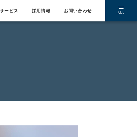
サービス
採用情報
お問い合わせ
ALL
提携ネットワーク
WEBインテグレーション
/受託開発
イーコミュニケーションズ
ウェブスマイル
エルエスアイ
ネイキッド
人材紹介