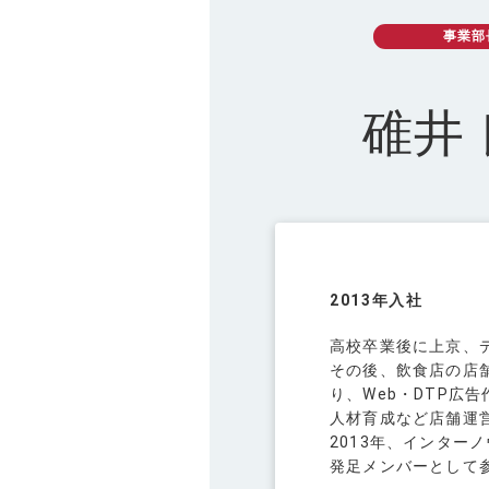
CSR
社会的取り組み
事業部
碓井
NEWS
お知らせ
RECRUIT
採用情報
2013年入社
高校卒業後に上京、
本社オフィスツアー
その後、飲食店の店
り、Web・DTP広
新卒採用 募集要項
人材育成など店舗運
2013年、インター
中途採用 募集要項
発足メンバーとして