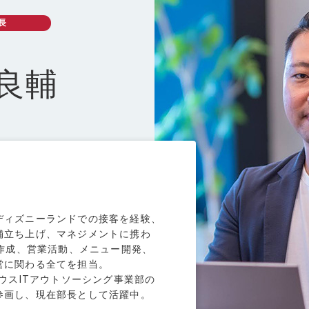
無料研修＆就職支援
長
企業研修
 良輔
ディズニーランドでの接客を経験、
スタッフ紹介
舗立ち上げ、マネジメントに携わ
告作成、営業活動、メニュー開発、
エンジニアの働き方
営に関わる全てを担当。
ノウスITアウトソーシング事業部の
営業の働き方
参画し、現在部長として活躍中。