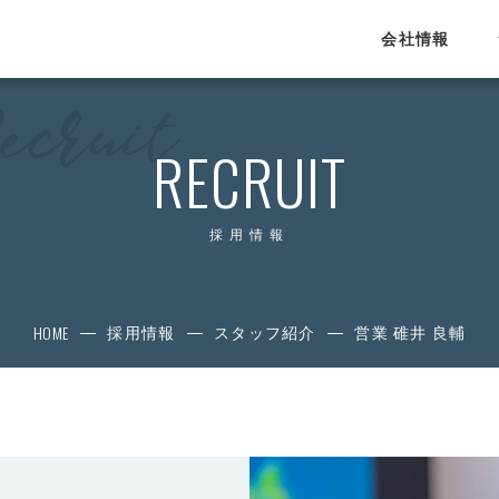
会社情報
SERVICE
RECRUIT
サービス
運営HRメディア
採用情報
Proengineer
4each.jp
HOME
プログラマカレッジ
採用情報
スタッフ紹介
営業 碓井 良輔
エンジニアカレッジ
lulucad.jp
eigojimu.jp
教育・研修事業