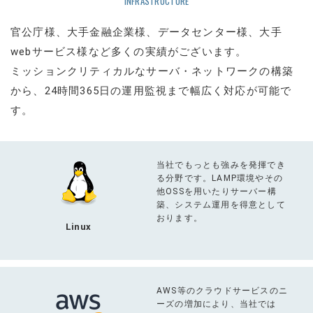
INFRASTRUCTURE
RECRUIT
官公庁様、大手金融企業様、データセンター様、大手
採用情報
webサービス様など多くの実績がございます。
ミッションクリティカルなサーバ・ネットワークの構築
PRIVACY POLICY
個人情報保護方針
から、24時間365日の運用監視まで幅広く対応が可能で
す。
CONTACT
お問い合わせ
当社でもっとも強みを発揮でき
る分野です。LAMP環境やその
他OSSを用いたりサーバー構
築、システム運用を得意として
おります。
Linux
AWS等のクラウドサービスのニ
ーズの増加により、当社では