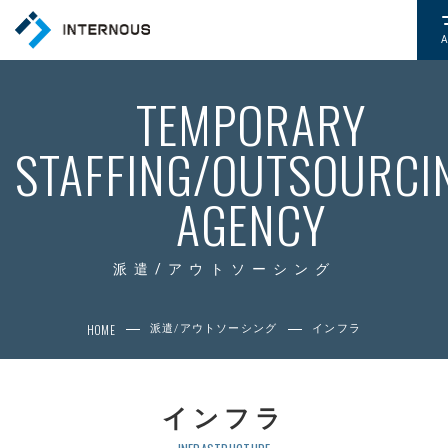
TOP
TEMPORARY
トップページ
STAFFING/OUTSOURCI
COMPANY
会社情報
AGENCY
CSR
社会的取り組み
派遣/アウトソーシング
NEWS
HOME
派遣/アウトソーシング
インフラ
お知らせ
SERVICE
インフラ
サービス