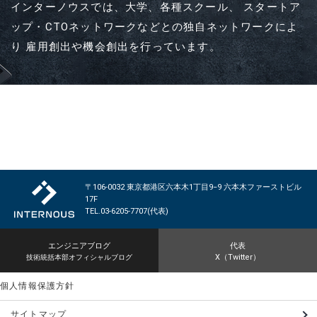
インターノウスでは、大学、各種スクール、
スタートア
RECRUIT
ップ・CTOネットワークなどとの独自ネットワークによ
採用情報
り
雇用創出や機会創出を行っています。
PRIVACY POLICY
個人情報保護方針
CONTACT
お問い合わせ
〒106-0032 東京都港区六本木1丁目9−9 六本木ファーストビル
17F
TEL.03-6205-7707(代表)
エンジニアブログ
代表
X（Twitter）
技術統括本部オフィシャルブログ
個人情報保護方針
サイトマップ