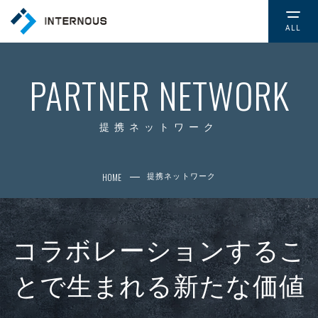
ALL
TOP
トップページ
PARTNER NETWORK
COMPANY
会社情報
提携ネットワーク
CSR
HOME
提携ネットワーク
社会的取り組み
NEWS
お知らせ
コラボレーションするこ
とで
生まれる新たな価値
SERVICE
サービス