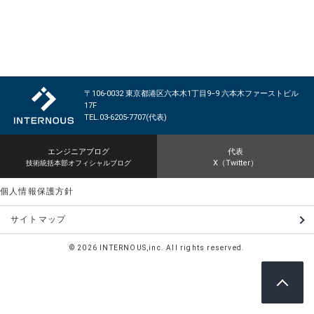
RECRUIT
採用情報
PRIVACY POLICY
個人情報保護方針
〒106-0032 東京都港区六本木1丁目9−9 六本木ファーストビル
17F
TEL.03-6205-7707(代表)
CONTACT
お問い合わせ
エンジニアブログ
代表
X（Twitter）
技術統括本部オフィシャルブログ
個人情報保護方針
サイトマップ
©
2026 INTERNOUS,inc. All rights reserved.