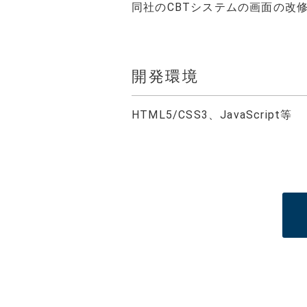
同社のCBTシステムの画面の改
福利厚生
PRIVACY POLICY
開発環境
HTML5/CSS3、JavaScript等