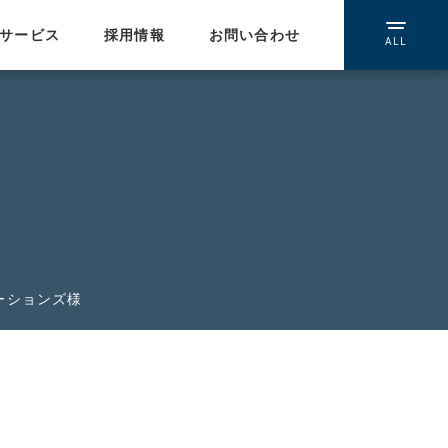
サービス
採用情報
お問い合わせ
ALL
提携ネットワーク
WEBインテグレーション
/受託開発
イーコミュニケーションズ
ーションズ様
ウェブスマイル
エルエスアイ
ネイキッド
人材紹介