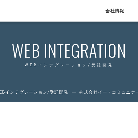
会社情報
SERVICE
WEB INTEGRATION
サービス
運営HRメディア
WEBインテグレーション/受託開発
Proengineer
4each.jp
プログラマカレッジ
EBインテグレーション/受託開発
株式会社イー・コミュニケ
エンジニアカレッジ
lulucad.jp
eigojimu.jp
教育・研修事業