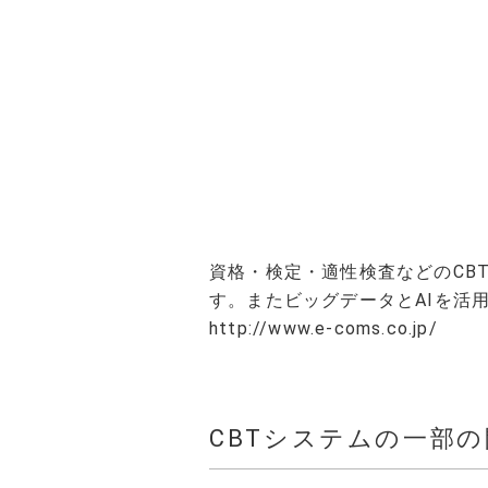
CSR
社会的取り組み
NEWS
お知らせ
RECRUIT
資格・検定・適性検査などのCB
採用情報
す。またビッグデータとAIを活用
http://www.e-coms.co.jp/
本社オフィスツアー
新卒採用 募集要項
CBTシステムの一部
中途採用 募集要項