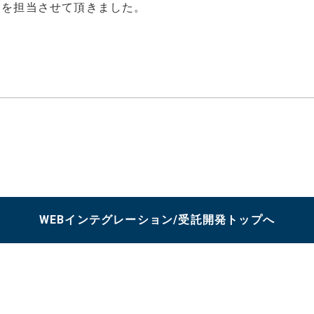
修を担当させて頂きました。
在宅・リモート勤務
CONTACT
個人情報保護方針
お
WEBインテグレーション/受託開発トップへ