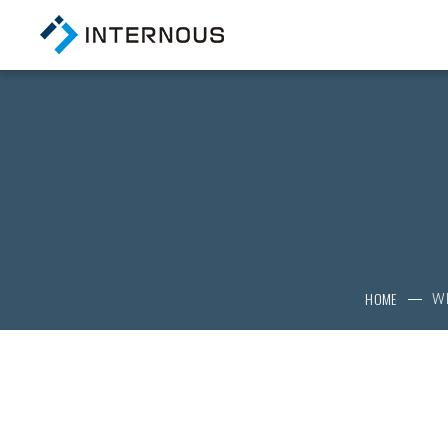
TOP
トップページ
COMPANY
会社情報
HOME
W
会社概要
経営陣紹介
アクセス