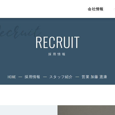
会社情報
SERVICE
RECRUIT
サービス
運営HRメディア
採用情報
Proengineer
4each.jp
HOME
プログラマカレッジ
採用情報
スタッフ紹介
営業 加藤 憲康
エンジニアカレッジ
lulucad.jp
eigojimu.jp
教育・研修事業