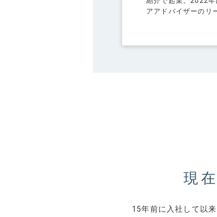
紹介で起業。2022
福利厚生
アアドバイザーのリ
PRIVACY POLICY
現
15年前に入社して以