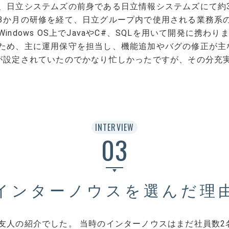
、日立システムズの前身である日立情報システムズにて約
3か月の研修を経て、日立グループ内で使用される業務系
indows OS上でJavaやC#、SQLを用いて開発に携わ
ため、主に運用保守を担当し、機能追加やバグの修正が主な
が設定されていたのでかなり忙しかったですが、その分充
INTERVIEW
03
インターノウスを選んだ理
友人の紹介でした。 当時のインターノウスはまだ社員数2