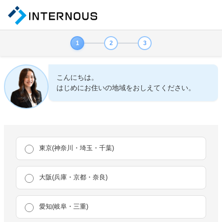
1
2
3
こんにちは。
はじめにお住いの地域をおしえてください。
東京(神奈川・埼玉・千葉)
大阪(兵庫・京都・奈良)
愛知(岐阜・三重)